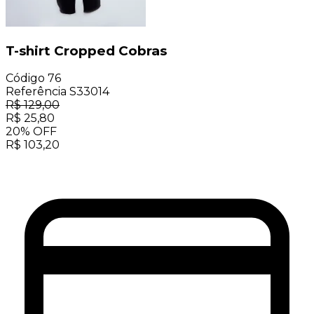
T-shirt Cropped Cobras
Código
76
Referência
S33014
R$
129,00
R$
25,80
20
%
OFF
R$
103,20