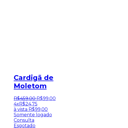
Cardigã de
Moletom
R$
459
,
00
R$
99
,
00
4x
R$
24,75
à vista
R$
99,00
Somente logado
Consulta
Esgotado